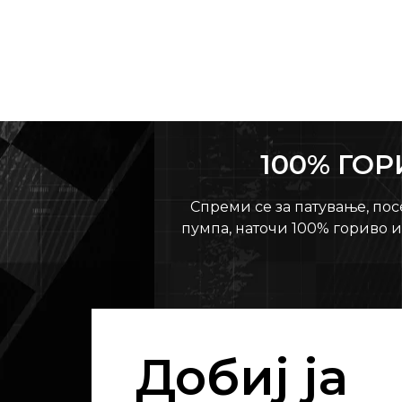
100% ГО
Спреми се за патување, пос
пумпа, наточи 100% гориво 
Добиј ја