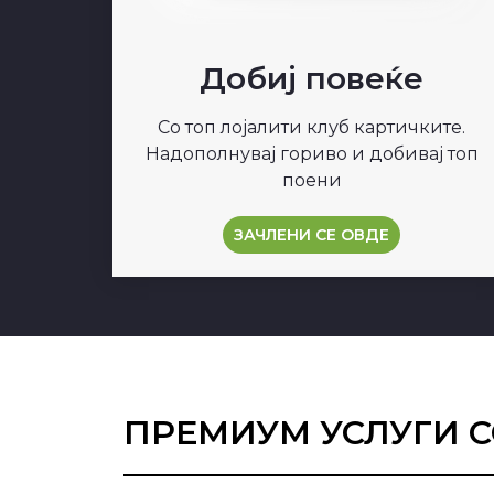
Добиј повеќе
Со топ лојалити клуб картичките.
Надополнувај гориво и добивај топ
поени
ЗАЧЛЕНИ СЕ ОВДЕ
ПРЕМИУМ УСЛУГИ 