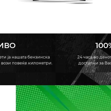
РИВО
100
ети ја нашата бензинска
24 часа во денот
и вози повеќе километри.
достапни за Ва