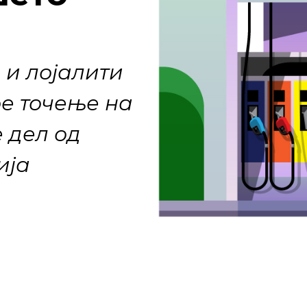
и
и лојалити
е точење на
е дел од
ија