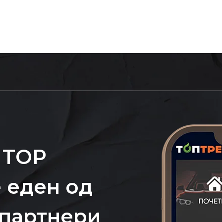
 TOP
 еден од
 партнери