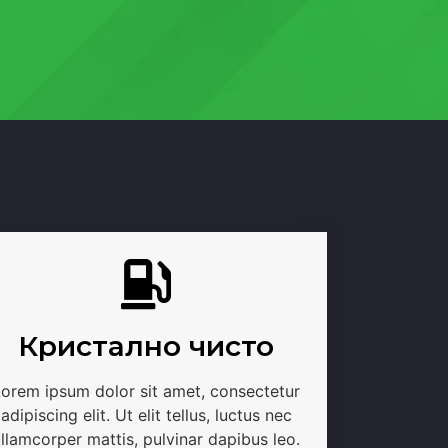
Кристално чисто
Lorem ipsum dolor sit amet, consectetur
adipiscing elit. Ut elit tellus, luctus nec
llamcorper mattis, pulvinar dapibus leo.